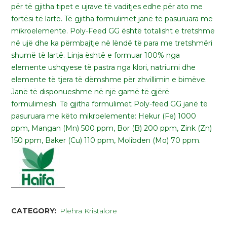
për të gjitha tipet e ujrave të vaditjes edhe për ato me
fortësi të lartë. Të gjitha formulimet janë të pasuruara me
mikroelemente. Poly-Feed GG është totalisht e tretshme
në ujë dhe ka përmbajtje në lëndë të para me tretshmëri
shumë të lartë. Linja është e formuar 100% nga
elemente ushqyese të pastra nga klori, natriumi dhe
elemente të tjera të dëmshme për zhvillimin e bimëve.
Janë të disponueshme në një gamë të gjërë
formulimesh. Të gjitha formulimet Poly-feed GG janë të
pasuruara me këto mikroelemente: Hekur (Fe) 1000
ppm, Mangan (Mn) 500 ppm, Bor (B) 200 ppm, Zink (Zn)
150 ppm, Baker (Cu) 110 ppm, Molibden (Mo) 70 ppm.
CATEGORY:
Plehra Kristalore