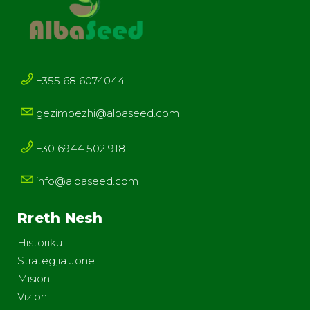
+355 68 6074044
gezimbezhi@albaseed.com
+30 6944 502 918
info@albaseed.com
Rreth Nesh
Historiku
Strategjia Jone
Misioni
Vizioni