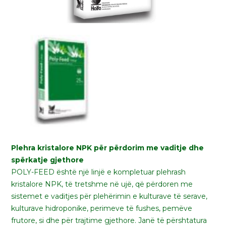
POLY FEED
Plehra kristalore NPK për përdorim me vaditje dhe
spërkatje gjethore
POLY-FEED është një linjë e kompletuar plehrash
kristalore NPK, të tretshme në ujë, që përdoren me
sistemet e vaditjes për plehërimin e kulturave të serave,
kulturave hidroponike, perimeve të fushes, pemëve
frutore, si dhe për trajtime gjethore. Janë të përshtatura