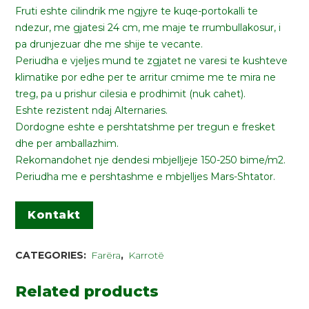
Fruti eshte cilindrik me ngjyre te kuqe-portokalli te
ndezur, me gjatesi 24 cm, me maje te rrumbullakosur, i
pa drunjezuar dhe me shije te vecante.
Periudha e vjeljes mund te zgjatet ne varesi te kushteve
klimatike por edhe per te arritur cmime me te mira ne
treg, pa u prishur cilesia e prodhimit (nuk cahet).
Eshte rezistent ndaj Alternaries.
Dordogne eshte e pershtatshme per tregun e fresket
dhe per amballazhim.
Rekomandohet nje dendesi mbjelljeje 150-250 bime/m2.
Periudha me e pershtashme e mbjelljes Mars-Shtator.
Kontakt
CATEGORIES:
Farëra
,
Karrotë
Related products