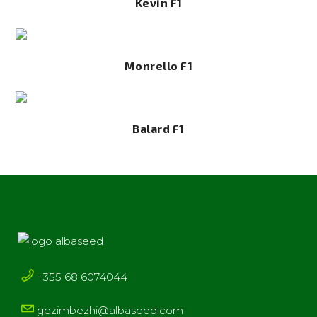
Kevin F1
Monrello F1
Balard F1
+355 68 6074044
gezimbezhi@albaseed.com