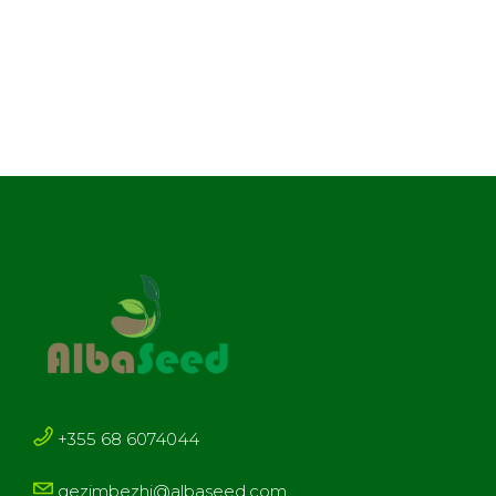
+355 68 6074044
gezimbezhi@albaseed.com