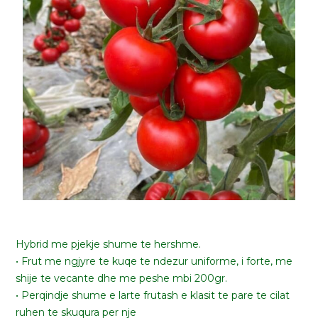
HELIANA F1
Hybrid me pjekje shume te hershme.
• Frut me ngjyre te kuqe te ndezur uniforme, i forte, me
shije te vecante dhe me peshe mbi 200gr.
• Perqindje shume e larte frutash e klasit te pare te cilat
ruhen te skuqura per nje