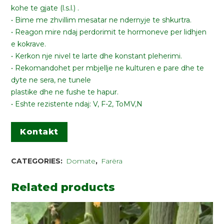
kohe te gjate (l.s.l.) .
• Bime me zhvillim mesatar ne ndernyje te shkurtra.
• Reagon mire ndaj perdorimit te hormoneve per lidhjen
e kokrave.
• Kerkon nje nivel te larte dhe konstant pleherimi.
• Rekomandohet per mbjellje ne kulturen e pare dhe te
dyte ne sera, ne tunele
plastike dhe ne fushe te hapur.
• Eshte rezistente ndaj: V, F-2, ToMV,N
Kontakt
CATEGORIES:
Domate
,
Farëra
Related products